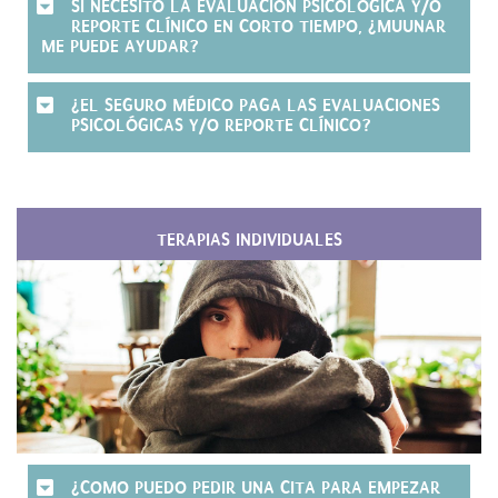
SI NECESITO LA EVALUACIÓN PSICOLÓGICA Y/O
REPORTE CLÍNICO EN CORTO TIEMPO, ¿MUUNAR
ME PUEDE AYUDAR?
¿EL SEGURO MÉDICO PAGA LAS EVALUACIONES
PSICOLÓGICAS Y/O REPORTE CLÍNICO?
TERAPIAS INDIVIDUALES
¿COMO PUEDO PEDIR UNA CITA PARA EMPEZAR