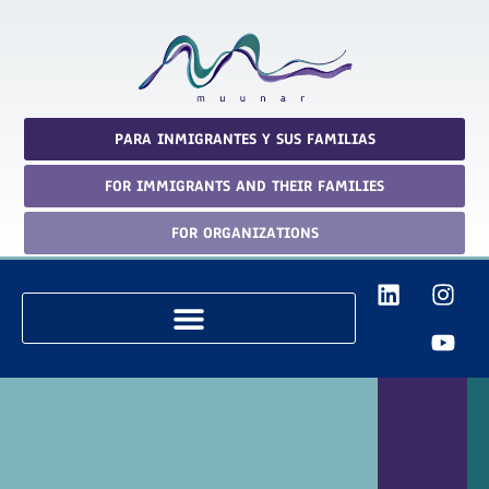
Ir
al
contenido
PARA INMIGRANTES Y SUS FAMILIAS
FOR IMMIGRANTS AND THEIR FAMILIES
FOR ORGANIZATIONS
L
I
Y
i
n
o
n
s
u
k
t
t
e
a
u
d
g
b
i
r
e
n
a
m